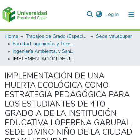
(current)
Log In
Communities & Collections
Home
Trabajos de Grado (Especializaciones y Pregrados)
Sede Valledupar
Facultad Ingenierías y Tecnologías
All of DSpace
Ingeniería Ambiental y Sanitaria.
IMPLEMENTACIÓN DE UNA HUERTA ECOLÓGICA COMO ESTRATEGIA PEDAGÓGICA PARA LOS ESTUDIANTES DE 4TO GRADO A DE LA INSTITUCIÓN EDUCATIVA LOPERENA GARUPAL SEDE DIVINO NIÑO DE LA CIUDAD DE VALLEDUPAR
Statistics
IMPLEMENTACIÓN DE UNA
HUERTA ECOLÓGICA COMO
ESTRATEGIA PEDAGÓGICA PARA
LOS ESTUDIANTES DE 4TO
GRADO A DE LA INSTITUCIÓN
EDUCATIVA LOPERENA GARUPAL
SEDE DIVINO NIÑO DE LA CIUDAD