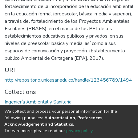
fortalecimiento de la incorporación de la educación ambiental
en la educación formal (preescolar, básica, media y superior),
a través del fortalecimiento de los Proyectos Ambientales
Escolares (PRAES), en el marco de los PEI, de los
establecimientos educativos públicos y privados, en sus
niveles de preescolar básica y media, así como a sus
espacios de comunicación y proyección. (Establecimiento
publico Ambiental de Cartagena [EPA], 2017).
URI
http://repositorio.unicesar.edu.co/handle/123456789/1494
Collections
Ingeniería Ambiental y Sanitaria.
We collect and process your personal information for the
Full item page
following purposes:
Authentication, Preferences,
Acknowledgement and Statistics
.
To learn more, please read our
privacy policy
.
DSpace software
copyright © 2002-2026
LYRASIS