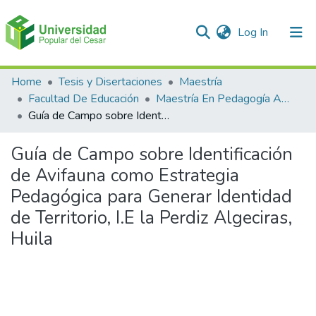
(current)
Log In
Communities & Collections
Home
Tesis y Disertaciones
Maestría
Facultad De Educación
Maestría En Pedagogía Ambiental Para El desarrollo Sostenible
All of DSpace
Guía de Campo sobre Identificación de Avifauna como Estrategia Pedagógica para Generar Identidad de Territorio, I.E la Perdiz Algeciras, Huila
Statistics
Guía de Campo sobre Identificación
de Avifauna como Estrategia
Pedagógica para Generar Identidad
de Territorio, I.E la Perdiz Algeciras,
Huila