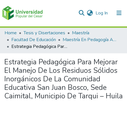
(current)
Log In
Communities & Collections
Home
Tesis y Disertaciones
Maestría
Facultad De Educación
Maestría En Pedagogía Ambiental Para El desarrollo Sostenible
All of DSpace
Estrategia Pedagógica Para Mejorar El Manejo De Los Residuos Sólidos Inorgánicos De La Comunidad Educativa San Juan Bosco, Sede Caimital, Municipio De Tarqui – Huila
Statistics
Estrategia Pedagógica Para Mejorar
El Manejo De Los Residuos Sólidos
Inorgánicos De La Comunidad
Educativa San Juan Bosco, Sede
Caimital, Municipio De Tarqui – Huila