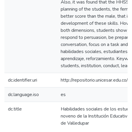
Also, it was found that the HHSS t
planning of the students, the fema
better score than the male, that is,
development of these skills. Howev
both dimensions, students show defi
respond to persuasion, be prepared 
conversation, focus on a task and s
habilidades sociales, estudiantes, i
aprendizaje, reforzamiento. Keywords
students, institution, conduct, learn
dc.identifier.uri
http://repositorio.unicesar.edu.
dc.language.iso
es
dc.title
Habilidades sociales de los estudi
noveno de la Institución Educativ
de Valledupar