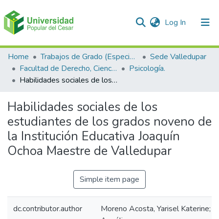
(current)
Log In
Communities & Collections
Home
Trabajos de Grado (Especializaciones y Pregrados)
Sede Valledupar
Facultad de Derecho, Ciencias Políticas y Sociales.
Psicología.
All of DSpace
Habilidades sociales de los estudiantes de los grados noveno de la Institución Educativa Joaquín Ochoa Maestre de Valledupar
Statistics
Habilidades sociales de los
estudiantes de los grados noveno de
la Institución Educativa Joaquín
Ochoa Maestre de Valledupar
Simple item page
dc.contributor.author
Moreno Acosta, Yarisel Katerine; Zu