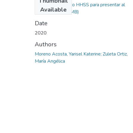
Thumbnail
Proyecto De Grado HHSS para presentar al
Available
CEDISJ.pdf
(2.57 MB)
Date
2020
Authors
Moreno Acosta, Yarisel Katerine; Zuleta Ortiz,
María Angélica