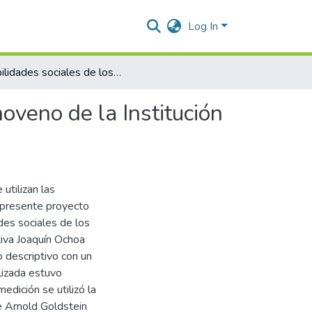
Log In
Habilidades sociales de los estudiantes de los grados noveno de la Institución Educativa Joaquín Ochoa Maestre de Valledupar
oveno de la Institución
utilizan las
l presente proyecto
ades sociales de los
tiva Joaquín Ochoa
 descriptivo con un
lizada estuvo
dición se utilizó la
e Arnold Goldstein