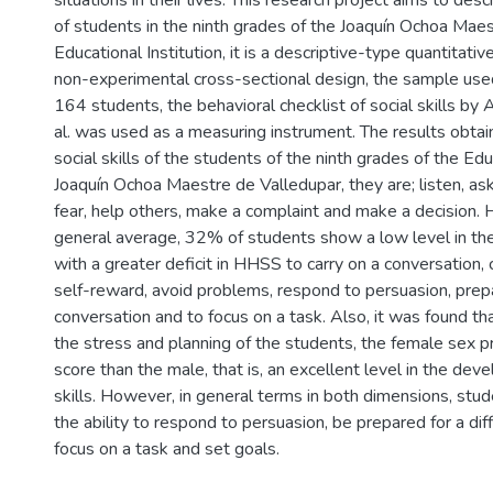
situations in their lives. This research project aims to descr
of students in the ninth grades of the Joaquín Ochoa Mae
Educational Institution, it is a descriptive-type quantitati
non-experimental cross-sectional design, the sample us
164 students, the behavioral checklist of social skills by 
al. was used as a measuring instrument. The results obta
social skills of the students of the ninth grades of the Edu
Joaquín Ochoa Maestre de Valledupar, they are; listen, ask
fear, help others, make a complaint and make a decision.
general average, 32% of students show a low level in their
with a greater deficit in HHSS to carry on a conversation, 
self-reward, avoid problems, respond to persuasion, prepar
conversation and to focus on a task. Also, it was found t
the stress and planning of the students, the female sex 
score than the male, that is, an excellent level in the de
skills. However, in general terms in both dimensions, stud
the ability to respond to persuasion, be prepared for a diff
focus on a task and set goals.