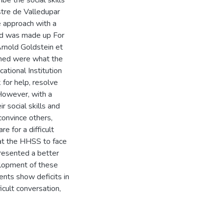
ibe the social skills
stre de Valledupar
ve approach with a
ed was made up For
Arnold Goldstein et
ined were what the
cational Institution
 for help, resolve
 However, with a
 social skills and
convince others,
e for a difficult
hat the HHSS to face
presented a better
velopment of these
ents show deficits in
icult conversation,