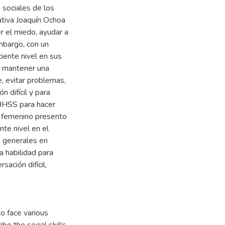
 sociales de los
ativa Joaquín Ochoa
r el miedo, ayudar a
mbargo, con un
iente nivel en sus
a mantener una
, evitar problemas,
 difícil y para
 HHSS para hacer
xo femenino presento
nte nivel en el
s generales en
a habilidad para
ación difícil,
to face various