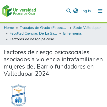
(current)
Log In
Communities & Collections
Home
Trabajos de Grado (Especializaciones y Pregrados)
Sede Valledupar
Facultad Ciencias De La Salud.
Enfermería.
All of DSpace
Factores de riesgo psicosociales asociados a violencia intrafamiliar en mujeres del Barrio fundadores en Valledupar 2024
Statistics
Factores de riesgo psicosociales
asociados a violencia intrafamiliar en
mujeres del Barrio fundadores en
Valledupar 2024