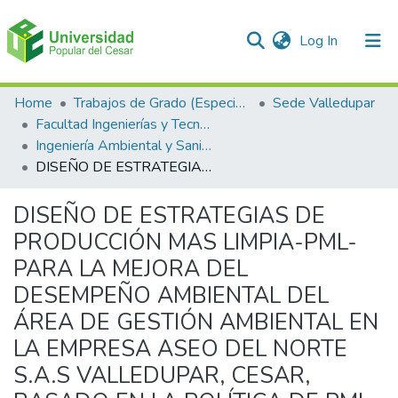
(current)
Log In
Communities & Collections
Home
Trabajos de Grado (Especializaciones y Pregrados)
Sede Valledupar
Facultad Ingenierías y Tecnologías
All of DSpace
Ingeniería Ambiental y Sanitaria.
DISEÑO DE ESTRATEGIAS DE PRODUCCIÓN MAS LIMPIA-PML- PARA LA MEJORA DEL DESEMPEÑO AMBIENTAL DEL ÁREA DE GESTIÓN AMBIENTAL EN LA EMPRESA ASEO DEL NORTE S.A.S VALLEDUPAR, CESAR, BASADO EN LA POLÍTICA DE PML
Statistics
DISEÑO DE ESTRATEGIAS DE
PRODUCCIÓN MAS LIMPIA-PML-
PARA LA MEJORA DEL
DESEMPEÑO AMBIENTAL DEL
ÁREA DE GESTIÓN AMBIENTAL EN
LA EMPRESA ASEO DEL NORTE
S.A.S VALLEDUPAR, CESAR,