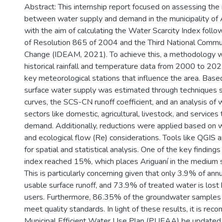
Abstract: This internship report focused on assessing the 
between water supply and demand in the municipality of 
with the aim of calculating the Water Scarcity Index follo
of Resolution 865 of 2004 and the Third National Commu
Change (IDEAM, 2021). To achieve this, a methodology 
historical rainfall and temperature data from 2000 to 202
key meteorological stations that influence the area. Based
surface water supply was estimated through techniques s
curves, the SCS-CN runoff coefficient, and an analysis of
sectors like domestic, agricultural, livestock, and services
demand. Additionally, reductions were applied based on w
and ecological flow (Re) considerations. Tools like QGIS
for spatial and statistical analysis. One of the key findings 
index reached 15%, which places Ariguaní in the medium s
This is particularly concerning given that only 3.9% of ann
usable surface runoff, and 73.9% of treated water is lost
users. Furthermore, 86.35% of the groundwater samples 
meet quality standards. In light of these results, it is r
Municipal Efficient Water Use Plan (PUEAA) be updated 