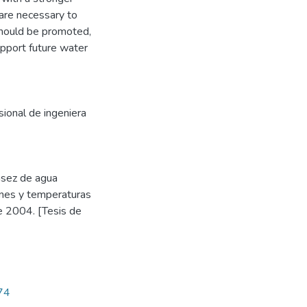
 are necessary to
should be promoted,
upport future water
sional de ingeniera
asez de agua
iones y temperaturas
e 2004. [Tesis de
074