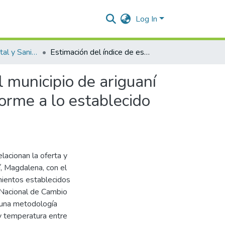
Log In
Ingeniería Ambiental y Sanitaria.
Estimación del índice de escasez de agua superficial del municipio de ariguaní a partir de precipitaciones y temperaturas anuales conforme a lo establecido en la resolución 865 de 2004.
l municipio de ariguaní
forme a lo establecido
lacionan la oferta y
í, Magdalena, con el
amientos establecidos
 Nacional de Cambio
 una metodología
 y temperatura entre