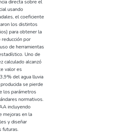
cia directa sobre el
icial usando
dales, el coeficiente
ron los distintos
ios) para obtener la
 reducción por
l uso de herramientas
stadístico. Uno de
z calculado alcanzó
e valor es
 3,9% del agua lluvia
 producida se pierde
de los parámetros
tándares normativos.
EAA incluyendo
te mejoras en la
les y diseñar
 futuras.