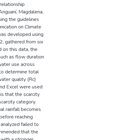
relationship
Ariguaní, Magdalena,
wing the guidelines
nication on Climate
was developed using
2, gathered from six
 on this data, the
uch as flow duration
 water use across
 to determine total
ater quality (Rc)
 and Excel were used
is that the scarcity
carcity category.
ual rainfall becomes
 before reaching
analyzed failed to
ecommended that the
with a stronger