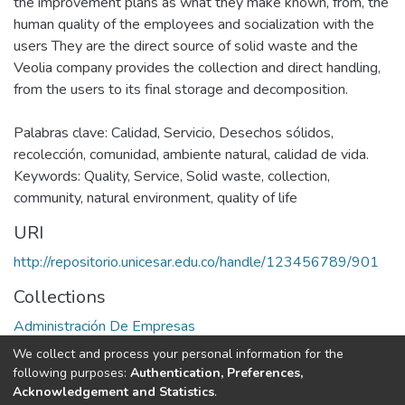
the improvement plans as what they make known, from, the
human quality of the employees and socialization with the
users They are the direct source of solid waste and the
Veolia company provides the collection and direct handling,
from the users to its final storage and decomposition.
Palabras clave: Calidad, Servicio, Desechos sólidos,
recolección, comunidad, ambiente natural, calidad de vida.
Keywords: Quality, Service, Solid waste, collection,
community, natural environment, quality of life
URI
http://repositorio.unicesar.edu.co/handle/123456789/901
Collections
Administración De Empresas
We collect and process your personal information for the
Full item page
following purposes:
Authentication, Preferences,
Acknowledgement and Statistics
.