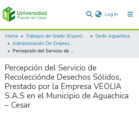
(current)
Log In
Communities & Collections
Home
Trabajos de Grado (Especializaciones y Pregrados)
Sede Aguachica
Administración De Empresas
All of DSpace
Percepción del Servicio de Recolecciónde Desechos Sólidos, Prestado por la Empresa VEOLIA S.A.S en el Municipio de Aguachica – Cesar
Statistics
Percepción del Servicio de
Recolecciónde Desechos Sólidos,
Prestado por la Empresa VEOLIA
S.A.S en el Municipio de Aguachica
– Cesar