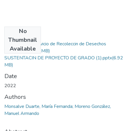
No
Files
Thumbnail
Percepcin del Servicio de Recoleccin de Desechos
Available
Soidos.docx
(7.56 MB)
SUSTENTACIN DE PROYECTO DE GRADO (1).pptx
(6.92
MB)
Date
2022
Authors
Monsalve Duarte, María Fernanda; Moreno González,
Manuel Armando