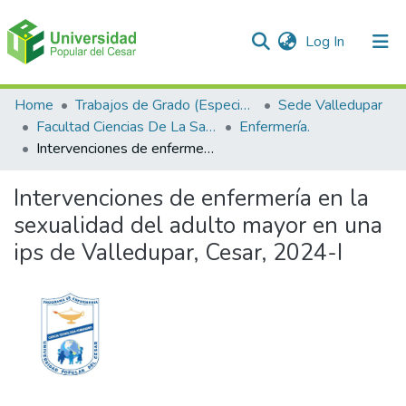
(current)
Log In
Communities & Collections
Home
Trabajos de Grado (Especializaciones y Pregrados)
Sede Valledupar
Facultad Ciencias De La Salud.
Enfermería.
All of DSpace
Intervenciones de enfermería en la sexualidad del adulto mayor en una ips de Valledupar, Cesar, 2024-I
Statistics
Intervenciones de enfermería en la
sexualidad del adulto mayor en una
ips de Valledupar, Cesar, 2024-I