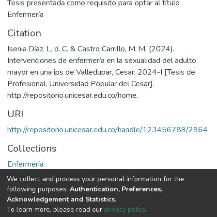
Tesis presentada como requisito para optar al título
Enfermería
Citation
Isenia Díaz, L. d. C. & Castro Carrillo, M. M. (2024).
Intervenciones de enfermería en la sexualidad del adulto
mayor en una ips de Valledupar, Cesar, 2024-I [Tesis de
Profesional, Universidad Popular del Cesar].
http://repositorio.unicesar.edu.co/home.
URI
http://repositorio.unicesar.edu.co/handle/123456789/2964
Collections
Enfermería.
We collect and process your personal information for the
Full item page
following purposes:
Authentication, Preferences,
Acknowledgement and Statistics
.
To learn more, please read our
privacy policy
.
DSpace software
copyright © 2002-2026
LYRASIS