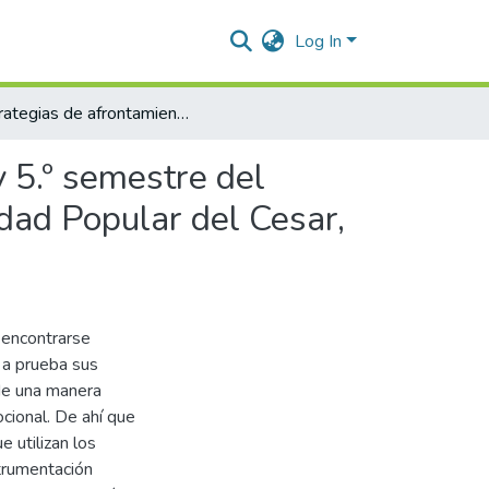
Log In
Estrategias de afrontamiento en estudiantes de 3.º, 4.º y 5.º semestre del programa de Instrumentación Quirúrgica de la Universidad Popular del Cesar, 2022
y 5.º semestre del
dad Popular del Cesar,
n encontrarse
a prueba sus
 de una manera
cional. De ahí que
 utilizan los
trumentación