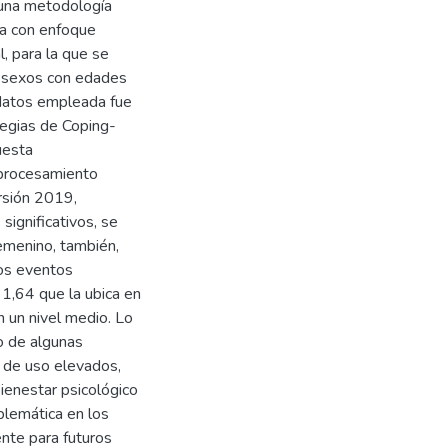
 una metodología
va con enfoque
l, para la que se
 sexos con edades
 datos empleada fue
tegias de Coping-
uesta
 procesamiento
rsión 2019,
significativos, se
emenino, también,
los eventos
31,64 que la ubica en
n un nivel medio. Lo
o de algunas
 de uso elevados,
bienestar psicológico
blemática en los
ente para futuros