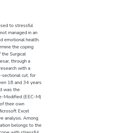
osed to stressful
f not managed in an
d emotional health.
ermine the coping
 the Surgical
esar, through a
research with a
sectional cut, for
een 18 and 34 years
ed was the
ale-Modified (EEC-M)
of their own
Microsoft Excel
ve analysis. Among
lation belongs to the
cope with stressful