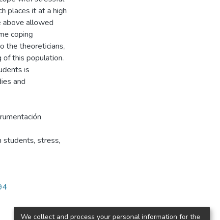
 places it at a high
he above allowed
ome coping
o the theoreticians,
 of this population.
udents is
dies and
strumentación
 students, stress,
394
We collect and process your personal information for the