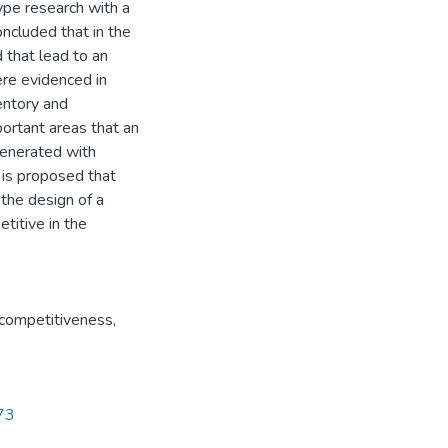
type research with a
oncluded that in the
that lead to an
ere evidenced in
entory and
portant areas that an
generated with
n is proposed that
 the design of a
itive in the
 competitiveness,
173