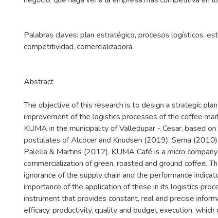
negocio, que haga ver a la empresa más competitiva en l
Palabras claves: plan estratégico, procesos logísticos, est
competitividad, comercializadora.
Abstract
The objective of this research is to design a strategic plan
improvement of the logistics processes of the coffee ma
KUMA in the municipality of Valledupar - Cesar, based on 
postulates of Alcocer and Knudsen (2019), Serna (2010)
Palella & Martins (2012). KUMA Café is a micro company
commercialization of green, roasted and ground coffee. Th
ignorance of the supply chain and the performance indicato
importance of the application of these in its logistics pro
instrument that provides constant, real and precise informa
efficacy, productivity, quality and budget execution, which 