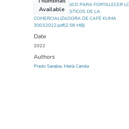
Thumbnail
PLAN ESTRATÉGICO PARA FORTALECER L
Available
PROCESOS LOGISTICOS DE LA
COMERCIALIZADORA DE CAFÉ KUMA
30032022.pdf
(2.58 MB)
Date
2022
Authors
Prado Sarabia, María Camila