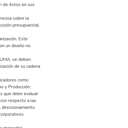
ón de éstos en sus
recisa sobre la
jecución presupuestal,
anización. Este
con un diseño no
 KUMA, se deben
ización de su cadena
ndicadores como
o y Producción;
es que debe evaluar
 con respecto a las
el direccionamiento
corporativos