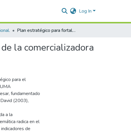
Log In
onal.
Plan estratégico para fortalecer los procesos logísticos de la comercializadora de café KUMA en el municipio de Valledupar - Cesar
s de la comercializadora
tégico para el
 KUMA
 Cesar, fundamentado
 David (2003),
a a la
emática radica en el
 indicadores de