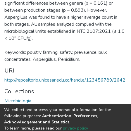
significant differences between genera (p = 0.161) or
between production stages (p = 0.893). However,
Aspergillus was found to have a higher average count in
both stages. All samples analyzed complied with the
microbiological limits established in NTC 2107:2021 (≤ 1.0
× 10⁵ CFU/g).
Keywords: poultry farming, safety, prevalence, bulk
concentrates, Aspergillus, Penicillium.
URI
http://repositorio.unicesar.edu.co/handle/123456789/2642
Collections
Microbiología.
We collect and process your personal information for the
Full item page
following purposes:
Authentication, Preferences,
Acknowledgement and Statistics
.
To learn more, please read our
privacy policy
.