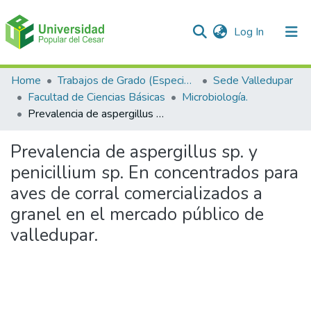
(current)
Log In
Communities & Collections
Home
Trabajos de Grado (Especializaciones y Pregrados)
Sede Valledupar
Facultad de Ciencias Básicas
Microbiología.
All of DSpace
Prevalencia de aspergillus sp. y penicillium sp. En concentrados para aves de corral comercializados a granel en el mercado público de valledupar.
Statistics
Prevalencia de aspergillus sp. y
penicillium sp. En concentrados para
aves de corral comercializados a
granel en el mercado público de
valledupar.