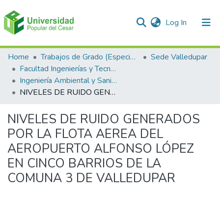
(current)
Log In
Communities & Collections
Home
Trabajos de Grado (Especializaciones y Pregrados)
Sede Valledupar
Facultad Ingenierías y Tecnologías
All of DSpace
Ingeniería Ambiental y Sanitaria.
NIVELES DE RUIDO GENERADOS POR LA FLOTA AEREA DEL AEROPUERTO ALFONSO LÓPEZ EN CINCO BARRIOS DE LA COMUNA 3 DE VALLEDUPAR
Statistics
NIVELES DE RUIDO GENERADOS
POR LA FLOTA AEREA DEL
AEROPUERTO ALFONSO LÓPEZ
EN CINCO BARRIOS DE LA
COMUNA 3 DE VALLEDUPAR