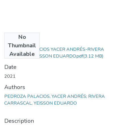
No
Files
Thumbnail
PEDROZA PALACIOS YACER ANDRÉS-RIVERA
Available
CARRASCAL YEISSON EDUARDO.pdf
(3.12 MB)
Date
2021
Authors
PEDROZA PALACIOS, YACER ANDRÉS; RIVERA
CARRASCAL, YEISSON EDUARDO
Description