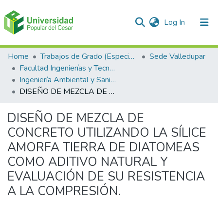
(current)
Log In
Communities & Collections
Home
Trabajos de Grado (Especializaciones y Pregrados)
Sede Valledupar
Facultad Ingenierías y Tecnologías
All of DSpace
Ingeniería Ambiental y Sanitaria.
DISEÑO DE MEZCLA DE CONCRETO UTILIZANDO LA SÍLICE AMORFA TIERRA DE DIATOMEAS COMO ADITIVO NATURAL Y EVALUACIÓN DE SU RESISTENCIA A LA COMPRESIÓN.
Statistics
DISEÑO DE MEZCLA DE
CONCRETO UTILIZANDO LA SÍLICE
AMORFA TIERRA DE DIATOMEAS
COMO ADITIVO NATURAL Y
EVALUACIÓN DE SU RESISTENCIA
A LA COMPRESIÓN.