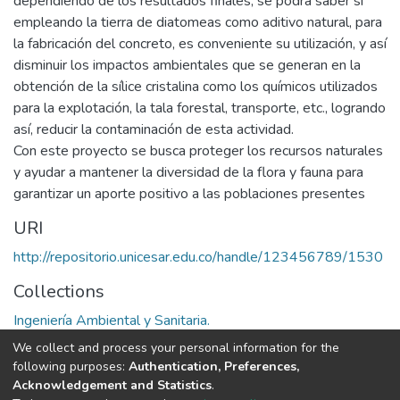
dependiendo de los resultados finales, se podrá saber si
empleando la tierra de diatomeas como aditivo natural, para
la fabricación del concreto, es conveniente su utilización, y así
disminuir los impactos ambientales que se generan en la
obtención de la sílice cristalina como los químicos utilizados
para la explotación, la tala forestal, transporte, etc., logrando
así, reducir la contaminación de esta actividad.
Con este proyecto se busca proteger los recursos naturales
y ayudar a mantener la diversidad de la flora y fauna para
garantizar un aporte positivo a las poblaciones presentes
URI
http://repositorio.unicesar.edu.co/handle/123456789/1530
Collections
Ingeniería Ambiental y Sanitaria.
We collect and process your personal information for the
Full item page
following purposes:
Authentication, Preferences,
Acknowledgement and Statistics
.