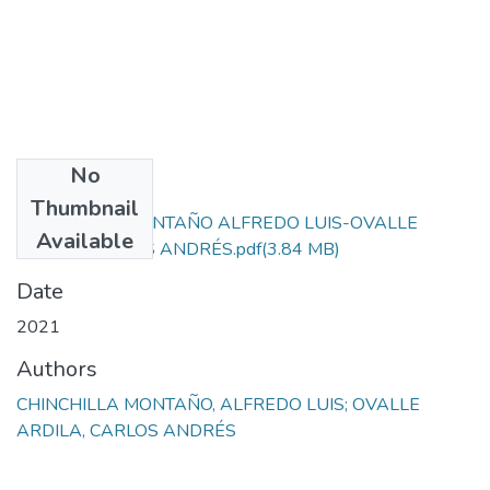
No
Files
Thumbnail
CHINCHILLA MONTAÑO ALFREDO LUIS-OVALLE
Available
ARDILA CARLOS ANDRÉS.pdf
(3.84 MB)
Date
2021
Authors
CHINCHILLA MONTAÑO, ALFREDO LUIS; OVALLE
ARDILA, CARLOS ANDRÉS