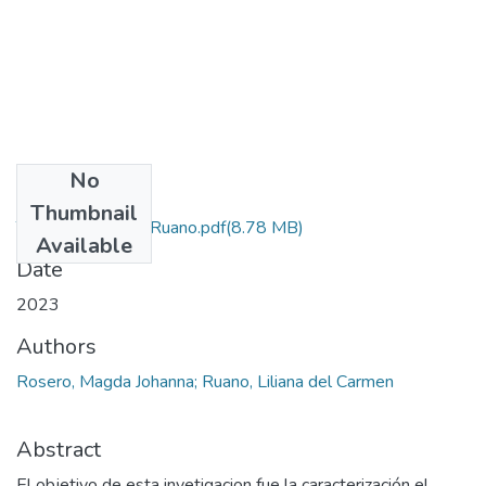
No
Files
Thumbnail
Tesis Final Liliana Ruano.pdf
(8.78 MB)
Available
Date
2023
Authors
Rosero, Magda Johanna; Ruano, Liliana del Carmen
Abstract
El objetivo de esta invetigacion fue la caracterización el