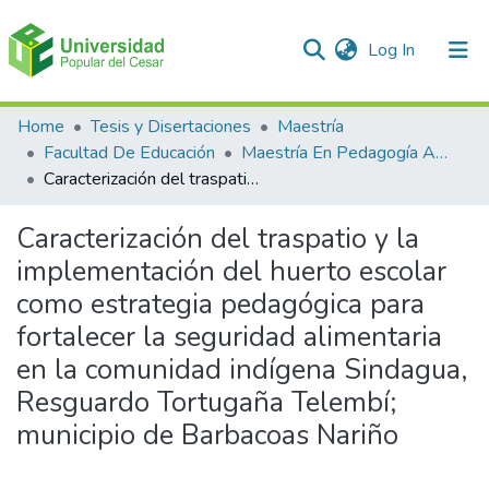
(current)
Log In
Communities & Collections
Home
Tesis y Disertaciones
Maestría
Facultad De Educación
Maestría En Pedagogía Ambiental Para El desarrollo Sostenible
All of DSpace
Caracterización del traspatio y la implementación del huerto escolar como estrategia pedagógica para fortalecer la seguridad alimentaria en la comunidad indígena Sindagua, Resguardo Tortugaña Telembí; municipio de Barbacoas Nariño
Statistics
Caracterización del traspatio y la
implementación del huerto escolar
como estrategia pedagógica para
fortalecer la seguridad alimentaria
en la comunidad indígena Sindagua,
Resguardo Tortugaña Telembí;
municipio de Barbacoas Nariño