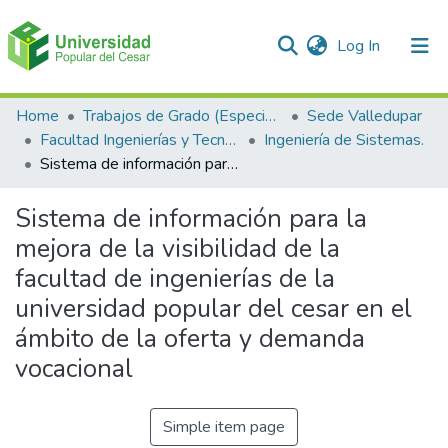
(current)
Log In
Communities & Collections
Home
Trabajos de Grado (Especializaciones y Pregrados)
Sede Valledupar
Facultad Ingenierías y Tecnologías
Ingeniería de Sistemas.
All of DSpace
Sistema de información para la mejora de la visibilidad de la facultad de ingenierías de la universidad popular del cesar en el ámbito de la oferta y demanda vocacional
Statistics
Sistema de información para la
mejora de la visibilidad de la
facultad de ingenierías de la
universidad popular del cesar en el
ámbito de la oferta y demanda
vocacional
Simple item page