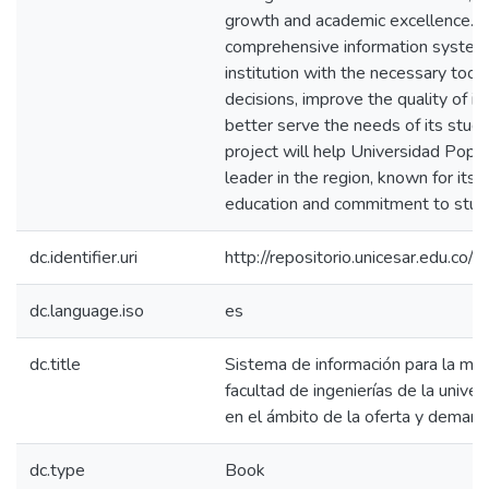
growth and academic excellence. B
comprehensive information system
institution with the necessary too
decisions, improve the quality of i
better serve the needs of its stude
project will help Universidad Popu
leader in the region, known for its
education and commitment to stud
dc.identifier.uri
http://repositorio.unicesar.edu.
dc.language.iso
es
dc.title
Sistema de información para la mejor
facultad de ingenierías de la unive
en el ámbito de la oferta y demand
dc.type
Book