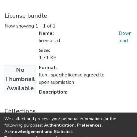
License bundle
Now showing
1 - 1 of 1
Name:
Down
license.txt
load
Size:
1.71 KB
Format:
No
Item-specific license agreed to
Thumbnail
upon submission
Available
Description:
Collections
We collect and process your personal information for the
Ingeniería de Sistemas.
following purposes:
Authentication, Preferences,
Acknowledgement and Statistics
.