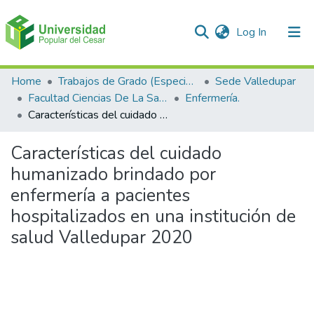
(current)
Log In
Communities & Collections
Home
Trabajos de Grado (Especializaciones y Pregrados)
Sede Valledupar
Facultad Ciencias De La Salud.
Enfermería.
All of DSpace
Características del cuidado humanizado brindado por enfermería a pacientes hospitalizados en una institución de salud Valledupar 2020
Statistics
Características del cuidado
humanizado brindado por
enfermería a pacientes
hospitalizados en una institución de
salud Valledupar 2020