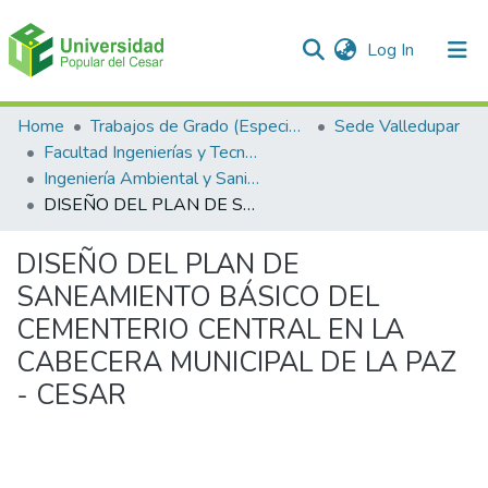
(current)
Log In
Communities & Collections
Home
Trabajos de Grado (Especializaciones y Pregrados)
Sede Valledupar
Facultad Ingenierías y Tecnologías
All of DSpace
Ingeniería Ambiental y Sanitaria.
DISEÑO DEL PLAN DE SANEAMIENTO BÁSICO DEL CEMENTERIO CENTRAL EN LA CABECERA MUNICIPAL DE LA PAZ - CESAR
Statistics
DISEÑO DEL PLAN DE
SANEAMIENTO BÁSICO DEL
CEMENTERIO CENTRAL EN LA
CABECERA MUNICIPAL DE LA PAZ
- CESAR