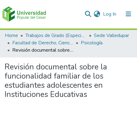
(current)
Log In
Communities & Collections
Home
Trabajos de Grado (Especializaciones y Pregrados)
Sede Valledupar
Facultad de Derecho, Ciencias Políticas y Sociales.
Psicología.
All of DSpace
Revisión documental sobre la funcionalidad familiar de los estudiantes adolescentes en Instituciones Educativas
Statistics
Revisión documental sobre la
funcionalidad familiar de los
estudiantes adolescentes en
Instituciones Educativas