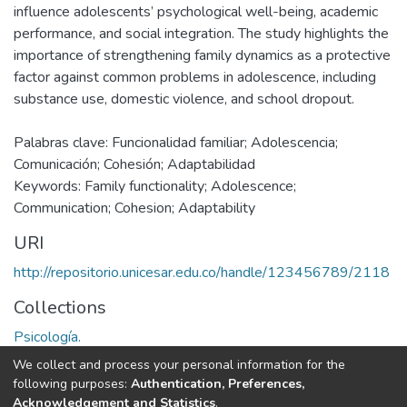
influence adolescents’ psychological well-being, academic
performance, and social integration. The study highlights the
importance of strengthening family dynamics as a protective
factor against common problems in adolescence, including
substance use, domestic violence, and school dropout.
Palabras clave: Funcionalidad familiar; Adolescencia;
Comunicación; Cohesión; Adaptabilidad
Keywords: Family functionality; Adolescence;
Communication; Cohesion; Adaptability
URI
http://repositorio.unicesar.edu.co/handle/123456789/2118
Collections
Psicología.
We collect and process your personal information for the
Full item page
following purposes:
Authentication, Preferences,
Acknowledgement and Statistics
.