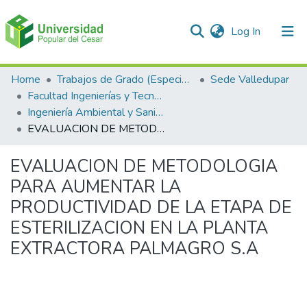
(current)
Log In
Communities & Collections
Home
Trabajos de Grado (Especializaciones y Pregrados)
Sede Valledupar
Facultad Ingenierías y Tecnologías
All of DSpace
Ingeniería Ambiental y Sanitaria.
EVALUACION DE METODOLOGIA PARA AUMENTAR LA PRODUCTIVIDAD DE LA ETAPA DE ESTERILIZACION EN LA PLANTA EXTRACTORA PALMAGRO S.A
Statistics
EVALUACION DE METODOLOGIA
PARA AUMENTAR LA
PRODUCTIVIDAD DE LA ETAPA DE
ESTERILIZACION EN LA PLANTA
EXTRACTORA PALMAGRO S.A