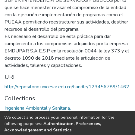
SUPER INTENDENCIA DE SERVICIOS PÚBLICOS por lo
que se hace menester revisar el compromiso de la entidad
con la ejecución e implementación de programas como el
PUEAA permitiendo reestructurar sus actividades, destinar
recursos al desarrollo del programa.
Es necesario el desarrollo de esta práctica para dar
cumplimiento a los compromisos adquiridos por la empresa
EMDUPAR S.A E.S.P en la resolución 0044, la ley 373 y el
decreto 1090 de 2018 mediante la articulación de
actividades, talleres y capacitaciones.
URI
http://repositorio.unicesar.edu.co/handle/123456789/1462
Collections
Ingeniería Ambiental y Sanitaria.
We collect and process your personal information for the
Full item page
following purposes:
Authentication, Preferences,
Acknowledgement and Statistics
.