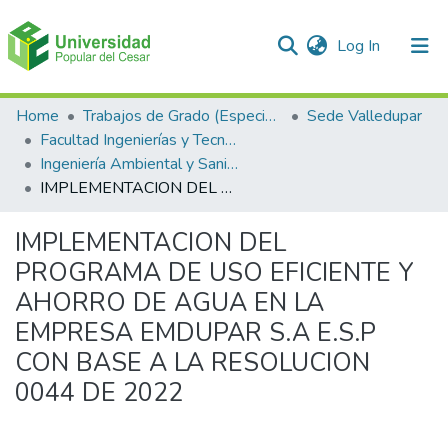
(current)
Log In
Communities & Collections
Home
Trabajos de Grado (Especializaciones y Pregrados)
Sede Valledupar
Facultad Ingenierías y Tecnologías
All of DSpace
Ingeniería Ambiental y Sanitaria.
IMPLEMENTACION DEL PROGRAMA DE USO EFICIENTE Y AHORRO DE AGUA EN LA EMPRESA EMDUPAR S.A E.S.P CON BASE A LA RESOLUCION 0044 DE 2022
Statistics
IMPLEMENTACION DEL
PROGRAMA DE USO EFICIENTE Y
AHORRO DE AGUA EN LA
EMPRESA EMDUPAR S.A E.S.P
CON BASE A LA RESOLUCION
0044 DE 2022