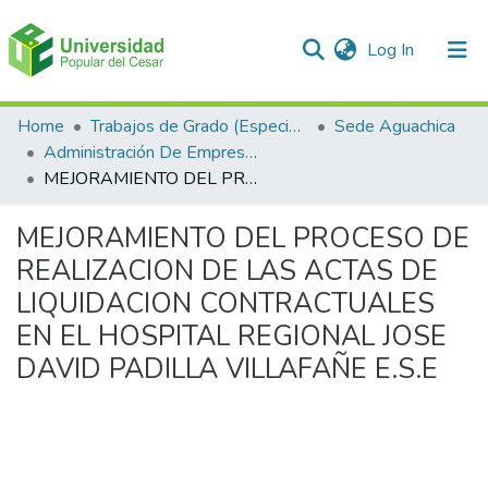
(current)
Log In
Communities & Collections
Home
Trabajos de Grado (Especializaciones y Pregrados)
Sede Aguachica
Administración De Empresas
All of DSpace
MEJORAMIENTO DEL PROCESO DE REALIZACION DE LAS ACTAS DE LIQUIDACION CONTRACTUALES EN EL HOSPITAL REGIONAL JOSE DAVID PADILLA VILLAFAÑE E.S.E
Statistics
MEJORAMIENTO DEL PROCESO DE
REALIZACION DE LAS ACTAS DE
LIQUIDACION CONTRACTUALES
EN EL HOSPITAL REGIONAL JOSE
DAVID PADILLA VILLAFAÑE E.S.E