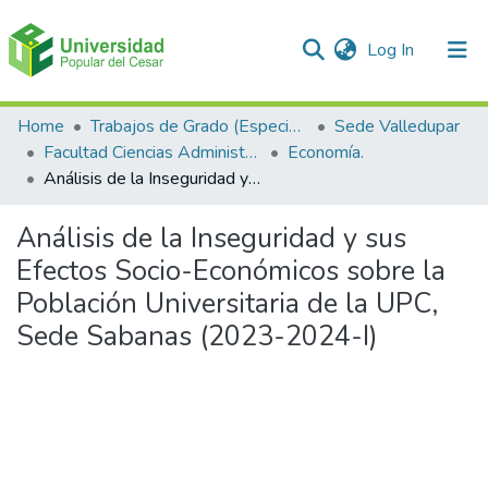
(current)
Log In
Communities & Collections
Home
Trabajos de Grado (Especializaciones y Pregrados)
Sede Valledupar
Facultad Ciencias Administrativas Contables y Económicas – Face
Economía.
All of DSpace
Análisis de la Inseguridad y sus Efectos Socio-Económicos sobre la Población Universitaria de la UPC, Sede Sabanas (2023-2024-I)
Statistics
Análisis de la Inseguridad y sus
Efectos Socio-Económicos sobre la
Población Universitaria de la UPC,
Sede Sabanas (2023-2024-I)