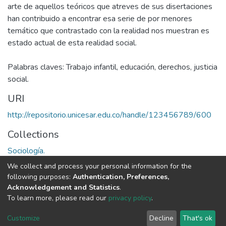
arte de aquellos teóricos que atreves de sus disertaciones
han contribuido a encontrar esa serie de por menores
temático que contrastado con la realidad nos muestran es
estado actual de esta realidad social.
Palabras claves: Trabajo infantil, educación, derechos, justicia
social.
URI
http://repositorio.unicesar.edu.co/handle/123456789/600
Collections
Sociología.
We collect and process your personal information for the
Full item page
following purposes:
Authentication, Preferences,
Acknowledgement and Statistics
.
To learn more, please read our
privacy policy
.
DSpace software
copyright © 2002-2026
LYRASIS
Cookie
Privacy
End User
Send
Customize
Decline
That's ok