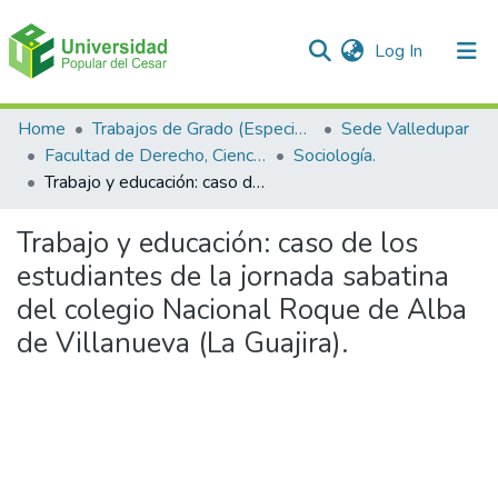
(current)
Log In
Communities & Collections
Home
Trabajos de Grado (Especializaciones y Pregrados)
Sede Valledupar
Facultad de Derecho, Ciencias Políticas y Sociales.
Sociología.
All of DSpace
Trabajo y educación: caso de los estudiantes de la jornada sabatina del colegio Nacional Roque de Alba de Villanueva (La Guajira).
Statistics
Trabajo y educación: caso de los
estudiantes de la jornada sabatina
del colegio Nacional Roque de Alba
de Villanueva (La Guajira).