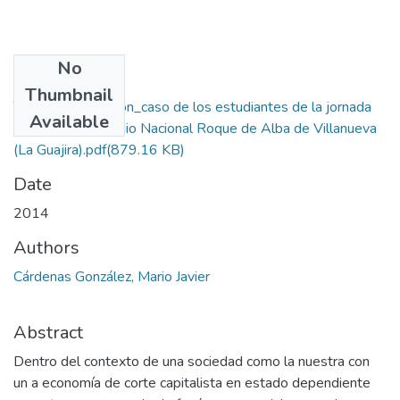
No
Files
Thumbnail
Trabajo y educación_caso de los estudiantes de la jornada
Available
sabatina del colegio Nacional Roque de Alba de Villanueva
(La Guajira).pdf
(879.16 KB)
Date
2014
Authors
Cárdenas González, Mario Javier
Abstract
Dentro del contexto de una sociedad como la nuestra con
un a economía de corte capitalista en estado dependiente