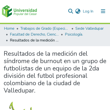
(current)
Log In
Communities & Collections
Home
Trabajos de Grado (Especializaciones y Pregrados)
Sede Valledupar
Facultad de Derecho, Ciencias Políticas y Sociales.
Psicología.
All of DSpace
Resultados de la medición del síndrome de burnout en un grupo de futbolistas de un equipo de la 2da división del futbol profesional colombiano de la ciudad de Valledupar.
Statistics
Resultados de la medición del
síndrome de burnout en un grupo de
futbolistas de un equipo de la 2da
división del futbol profesional
colombiano de la ciudad de
Valledupar.