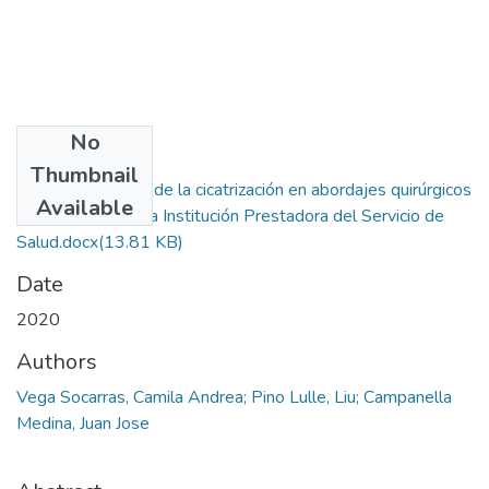
No
Files
Thumbnail
Respuesta tisular de la cicatrización en abordajes quirúrgicos
Available
craneofacial en una Institución Prestadora del Servicio de
Salud.docx
(13.81 KB)
Date
2020
Authors
Vega Socarras, Camila Andrea; Pino Lulle, Liu; Campanella
Medina, Juan Jose