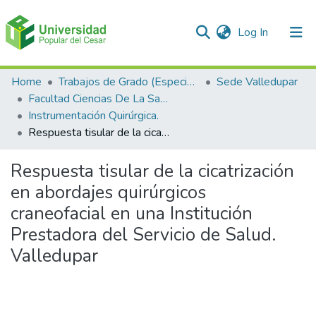
(current)
Log In
Communities & Collections
Home
Trabajos de Grado (Especializaciones y Pregrados)
Sede Valledupar
Facultad Ciencias De La Salud.
All of DSpace
Instrumentación Quirúrgica.
Respuesta tisular de la cicatrización en abordajes quirúrgicos craneofacial en una Institución Prestadora del Servicio de Salud. Valledupar
Statistics
Respuesta tisular de la cicatrización
en abordajes quirúrgicos
craneofacial en una Institución
Prestadora del Servicio de Salud.
Valledupar