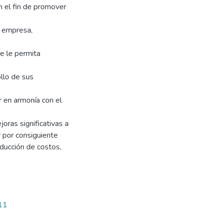
n el fin de promover
a empresa,
ue le permita
llo de sus
r en armonía con el
oras significativas a
y por consiguiente
educción de costos,
711