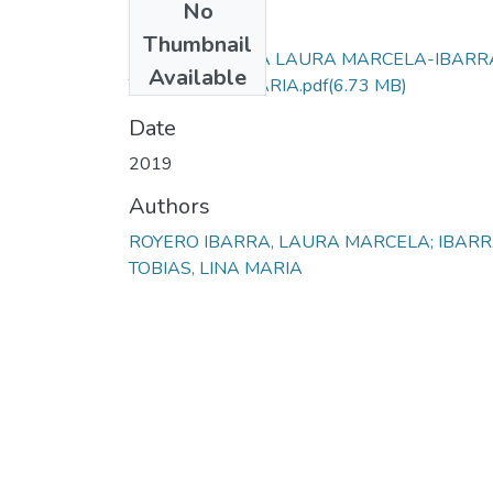
No
Files
Thumbnail
ROYERO IBARRA LAURA MARCELA-IBARR
Available
TOBIAS LINA MARIA.pdf
(6.73 MB)
Date
2019
Authors
ROYERO IBARRA, LAURA MARCELA; IBAR
TOBIAS, LINA MARIA