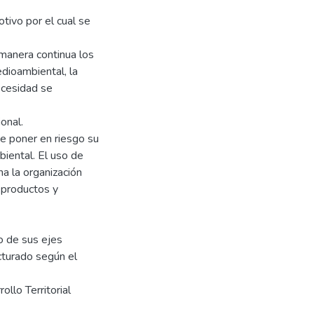
tivo por el cual se
manera continua los
edioambiental, la
ecesidad se
onal.
de poner en riesgo su
iental. El uso de
a la organización
e productos y
 de sus ejes
cturado según el
llo Territorial