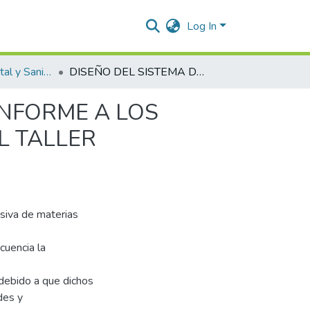
Log In
Ingeniería Ambiental y Sanitaria.
DISEÑO DEL SISTEMA DE GESTIÓN AMBIENTAL CONFORME A LOS REQUERIMIENTOS DE LA NTC ISO 14001:2015 EN EL TALLER INDUSTRIAL TITO
ONFORME A LOS
L TALLER
esiva de materias
cuencia la
debido a que dichos
des y