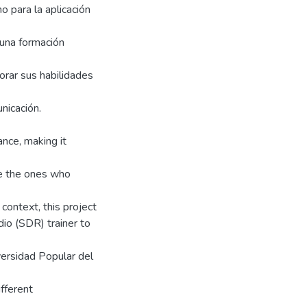
o para la aplicación
 una formación
orar sus habilidades
nicación.
ance, making it
re the ones who
 context, this project
io (SDR) trainer to
versidad Popular del
ifferent