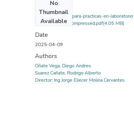
No
Files
Thumbnail
Entrenador-SDR-para-practicas-en-laboratorio
Available
comunicaciones_compressed.pdf
(4.05 MB)
Date
2025-04-09
Authors
Oñate Vega, Diego Andres
Suarez Cañate, Rodrigo Alberto
Director: Ing Jorge Eliecer Molina Cervantes