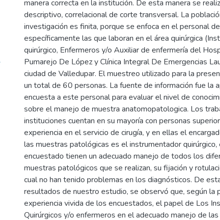
manera correcta en la institución. De esta manera se reali
descriptivo, correlacional de corte transversal. La población
investigación es finita, porque se enfoca en el personal de
específicamente las que laboran en el área quirúrgica (In
quirúrgico, Enfermeros y/o Auxiliar de enfermería del Hosp
-
Pumarejo De López y Clínica Integral De Emergencias Lau
ciudad de Valledupar. El muestreo utilizado para la presen
un total de 60 personas. La fuente de información fue la a
encuesta a este personal para evaluar el nivel de conocim
sobre el manejo de muestra anatomopatologica. Los trab
instituciones cuentan en su mayoría con personas superio
experiencia en el servicio de cirugía, y en ellas el encarg
las muestras patológicas es el instrumentador quirúrgico, 
encuestado tienen un adecuado manejo de todos los dife
muestras patológicos que se realizan, su fijación y rotulaci
cual no han tenido problemas en los diagnósticos. De est
resultados de nuestro estudio, se observó que, según la 
experiencia vivida de los encuestados, el papel de Los I
Quirúrgicos y/o enfermeros en el adecuado manejo de la