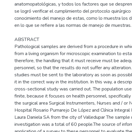
anatomopatológicas, y todos los factores que se despre
se logró verificar el cumplimiento del protocolo quirúrgico 
conocimiento del manejo de estas, como lo muestra los d
en lo que se refiere a las normas de manejo de muestras.
ABSTRACT
Pathological samples are derived from a procedure in whi
from a living organism for microscopic examination to esta
therefore, the handling that it must receive must be adeq
personnel, so that the results do not suffer any alteration
studies must be sent to the laboratory as soon as possible
it in the correct way in the institution. In this way, a descrip
cross-sectional study was carried out. The population used
finite, because it focuses on health personnel, specificall
the surgical area Surgical Instrumenters, Nurses and / or 
Hospital Rosario Pumarejo De López and Clínica Integra
Laura Daniela SA from the city of Valledupar The sample 
investigation was a total of 60 people.The source of info
application of a survey to these personnel to evaluate th