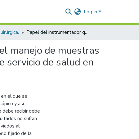
Log In
irúrgica.
Papel del instrumentador quirúrgico y/o enfermeros en el manejo de muestras anatomopatológicas en dos instituciones prestadoras de servicio de salud en Valledupar-cesar
 el manejo de muestras
 servicio de salud en
 en el que se
ópico y así
e debe recibir debe
sultados no sufran
nviados al
lo fijado de la