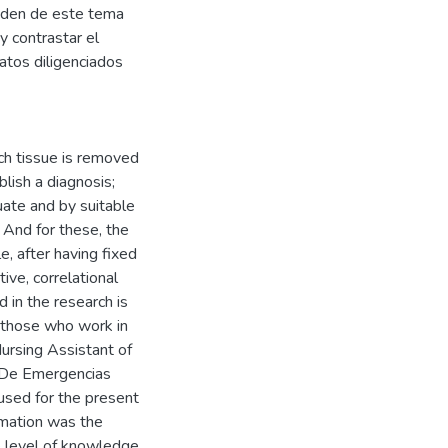
nden de este tema
y contrastar el
atos diligenciados
ch tissue is removed
blish a diagnosis;
uate and by suitable
. And for these, the
, after having fixed
tive, correlational
 in the research is
y those who work in
Nursing Assistant of
l De Emergencias
used for the present
rmation was the
e level of knowledge