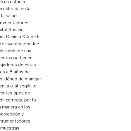
zó un estudio
 utilizada en la
 la salud,
strumentadores
ital Rosario
ra Daniela S.A de la
te investigación fue
plicación de una
iento que tienen
ajadores de estas
res a 8 años de
ado idóneo de manejar
en la cual según lo
rentes tipos de
ón correcta, por lo
a manera en los
percepción y
nstrumentadores
s muestras