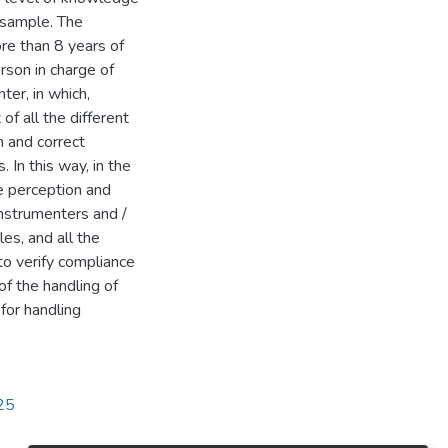
 sample. The
re than 8 years of
rson in charge of
ter, in which,
f all the different
n and correct
 In this way, in the
he perception and
Instrumenters and /
es, and all the
to verify compliance
of the handling of
for handling
025