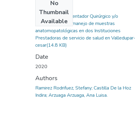
No
Files
Thumbnail
Papel del Instrumentador Quirúrgico y/o
Available
enfermeros en el manejo de muestras
anatomopatológicas en dos Instituciones
Prestadoras de servicio de salud en Valledupar
cesar
(14.8 KB)
Date
2020
Authors
Ramirez Rodrifuez, Stefany; Castilla De la Hoz
Indira; Arzuaga Arzuaga, Ana Luisa.