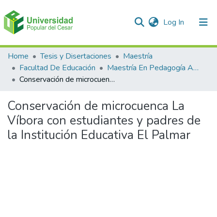
(current)
Log In
Communities & Collections
Home
Tesis y Disertaciones
Maestría
Facultad De Educación
Maestría En Pedagogía Ambiental Para El desarrollo Sostenible
All of DSpace
Conservación de microcuenca La Víbora con estudiantes y padres de la Institución Educativa El Palmar
Statistics
Conservación de microcuenca La
Víbora con estudiantes y padres de
la Institución Educativa El Palmar