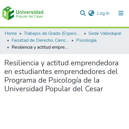
(current)
Log In
Communities & Collections
Home
Trabajos de Grado (Especializaciones y Pregrados)
Sede Valledupar
Facultad de Derecho, Ciencias Políticas y Sociales.
Psicología.
All of DSpace
Resiliencia y actitud emprendedora en estudiantes emprendedores del Programa de Psicología de la Universidad Popular del Cesar
Statistics
Resiliencia y actitud emprendedora
en estudiantes emprendedores del
Programa de Psicología de la
Universidad Popular del Cesar