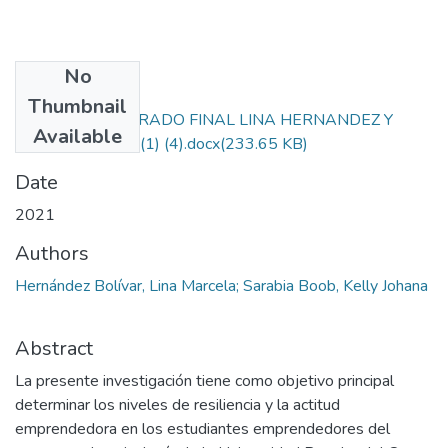
No
Files
Thumbnail
PROYECTO DE GRADO FINAL LINA HERNANDEZ Y
Available
KELLY SARABIA (1) (4).docx
(233.65 KB)
Date
2021
Authors
Hernández Bolívar, Lina Marcela; Sarabia Boob, Kelly Johana
Abstract
La presente investigación tiene como objetivo principal
determinar los niveles de resiliencia y la actitud
emprendedora en los estudiantes emprendedores del