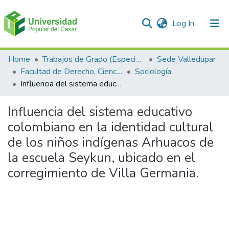
(current)
Log In
Communities & Collections
Home
Trabajos de Grado (Especializaciones y Pregrados)
Sede Valledupar
Facultad de Derecho, Ciencias Políticas y Sociales.
Sociología.
All of DSpace
Influencia del sistema educativo colombiano en la identidad cultural de los niños indígenas Arhuacos de la escuela Seykun, ubicado en el corregimiento de Villa Germania.
Statistics
Influencia del sistema educativo
colombiano en la identidad cultural
de los niños indígenas Arhuacos de
la escuela Seykun, ubicado en el
corregimiento de Villa Germania.