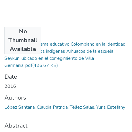
No
Files
Thumbnail
Influencia del sistema educativo Colombiano en la identidad
Available
cultural de los niños indígenas Arhuacos de la escuela
Seykun, ubicado en el corregimiento de Villa
Germania..pdf
(486.67 KB)
Date
2016
Authors
López Santana, Claudia Patricia; Téllez Salas, Yuris Estefany
Abstract