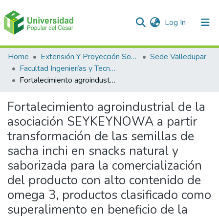
(current)
Log In
Communities & Collections
Home
Extensión Y Proyección Social
Sede Valledupar
Facultad Ingenierías y Tecnologías
All of DSpace
Fortalecimiento agroindustrial de la asociación SEYKEYNOWA a partir transformación de las semillas de sacha inchi en snacks natural y saborizada para la comercialización del producto con alto contenido de omega 3, productos clasificado como superalimento en beneficio de la salud, belleza y el bienestar de las familias, en el municipio de Pueblo Bello – Cesar.
Statistics
Fortalecimiento agroindustrial de la
asociación SEYKEYNOWA a partir
transformación de las semillas de
sacha inchi en snacks natural y
saborizada para la comercialización
del producto con alto contenido de
omega 3, productos clasificado como
superalimento en beneficio de la