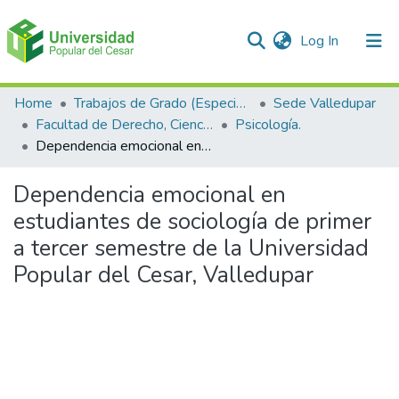
(current)
Log In
Communities & Collections
Home
Trabajos de Grado (Especializaciones y Pregrados)
Sede Valledupar
Facultad de Derecho, Ciencias Políticas y Sociales.
Psicología.
All of DSpace
Dependencia emocional en estudiantes de sociología de primer a tercer semestre de la Universidad Popular del Cesar, Valledupar
Statistics
Dependencia emocional en
estudiantes de sociología de primer
a tercer semestre de la Universidad
Popular del Cesar, Valledupar