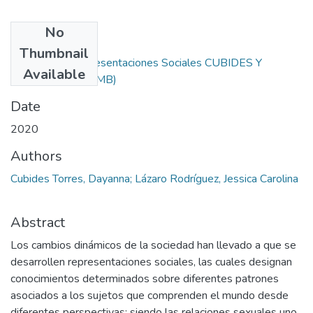
No
Files
Thumbnail
PROYECTO Representaciones Sociales CUBIDES Y
Available
LAZARO.pdf
(1.1 MB)
Date
2020
Authors
Cubides Torres, Dayanna; Lázaro Rodríguez, Jessica Carolina
Abstract
Los cambios dinámicos de la sociedad han llevado a que se
desarrollen representaciones sociales, las cuales designan
conocimientos determinados sobre diferentes patrones
asociados a los sujetos que comprenden el mundo desde
diferentes perspectivas; siendo las relaciones sexuales uno