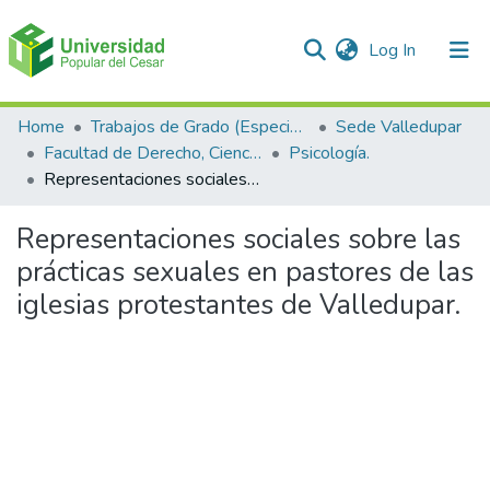
(current)
Log In
Communities & Collections
Home
Trabajos de Grado (Especializaciones y Pregrados)
Sede Valledupar
Facultad de Derecho, Ciencias Políticas y Sociales.
Psicología.
All of DSpace
Representaciones sociales sobre las prácticas sexuales en pastores de las iglesias protestantes de Valledupar.
Statistics
Representaciones sociales sobre las
prácticas sexuales en pastores de las
iglesias protestantes de Valledupar.