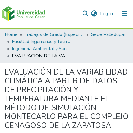
(current)
Log In
Communities & Collections
Home
Trabajos de Grado (Especializaciones y Pregrados)
Sede Valledupar
Facultad Ingenierías y Tecnologías
All of DSpace
Ingeniería Ambiental y Sanitaria.
EVALUACIÓN DE LA VARIABILIDAD CLIMÁTICA A PARTIR DE DATOS DE PRECIPITACIÓN Y TEMPERATURA MEDIANTE EL MÉTODO DE SIMULACIÓN MONTECARLO PARA EL COMPLEJO CENAGOSO DE LA ZAPATOSA
Statistics
EVALUACIÓN DE LA VARIABILIDAD
CLIMÁTICA A PARTIR DE DATOS
DE PRECIPITACIÓN Y
TEMPERATURA MEDIANTE EL
MÉTODO DE SIMULACIÓN
MONTECARLO PARA EL COMPLEJO
CENAGOSO DE LA ZAPATOSA