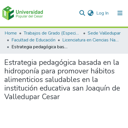
(current)
Log In
Communities & Collections
Home
Trabajos de Grado (Especializaciones y Pregrados)
Sede Valledupar
Facultad de Educación
Licenciatura en Ciencias Naturales y Educación Ambiental.
All of DSpace
Estrategia pedagógica basada en la hidroponía para promover hábitos alimenticios saludables en la institución educativa san Joaquín de Valledupar Cesar
Statistics
Estrategia pedagógica basada en la
hidroponía para promover hábitos
alimenticios saludables en la
institución educativa san Joaquín de
Valledupar Cesar