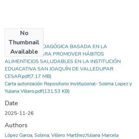
No
Files
Thumbnail
ESTRATEGIA PEDAGÓGICA BASADA EN LA
Available
HIDROPONÍA PARA PROMOVER HÁBITOS
ALIMENTICIOS SALUDABLES EN LA INSTITUCIÓN
EDUACATIVA SAN JOAQUÍN DE VALLEDUPAR
CESAR.pdf
(7.17 MB)
Carta autorización Repositorio Institucional- Solima Lopez y
Yuliana Villero.pdf
(131.53 KB)
Date
2025-11-26
Authors
López Garcia, Solima; Villero Martínez,Yuliana Marcela