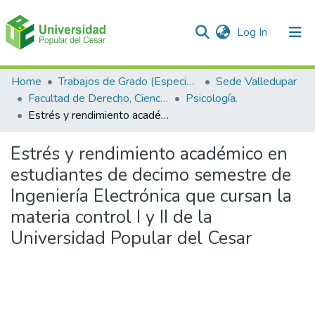
(current)
Log In
Communities & Collections
Home
Trabajos de Grado (Especializaciones y Pregrados)
Sede Valledupar
Facultad de Derecho, Ciencias Políticas y Sociales.
Psicología.
All of DSpace
Estrés y rendimiento académico en estudiantes de decimo semestre de Ingeniería Electrónica que cursan la materia control I y II de la Universidad Popular del Cesar
Statistics
Estrés y rendimiento académico en
estudiantes de decimo semestre de
Ingeniería Electrónica que cursan la
materia control I y II de la
Universidad Popular del Cesar