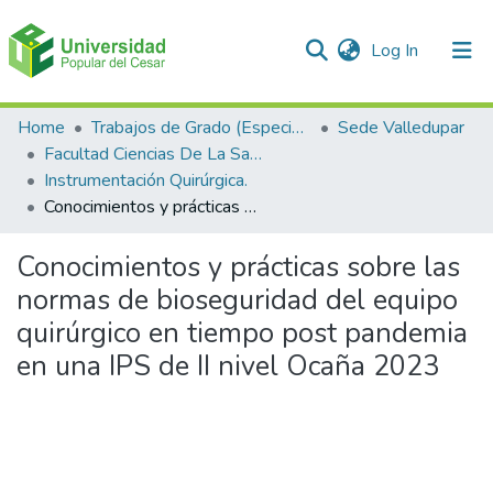
(current)
Log In
Communities & Collections
Home
Trabajos de Grado (Especializaciones y Pregrados)
Sede Valledupar
Facultad Ciencias De La Salud.
All of DSpace
Instrumentación Quirúrgica.
Conocimientos y prácticas sobre las normas de bioseguridad del equipo quirúrgico en tiempo post pandemia en una IPS de II nivel Ocaña 2023
Statistics
Conocimientos y prácticas sobre las
normas de bioseguridad del equipo
quirúrgico en tiempo post pandemia
en una IPS de II nivel Ocaña 2023