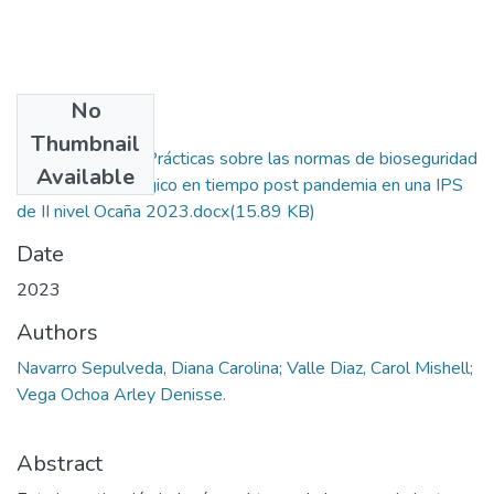
No
Files
Thumbnail
Conocimientos y Prácticas sobre las normas de bioseguridad
Available
del equipo Quirúrgico en tiempo post pandemia en una IPS
de II nivel Ocaña 2023.docx
(15.89 KB)
Date
2023
Authors
Navarro Sepulveda, Diana Carolina; Valle Diaz, Carol Mishell;
Vega Ochoa Arley Denisse.
Abstract