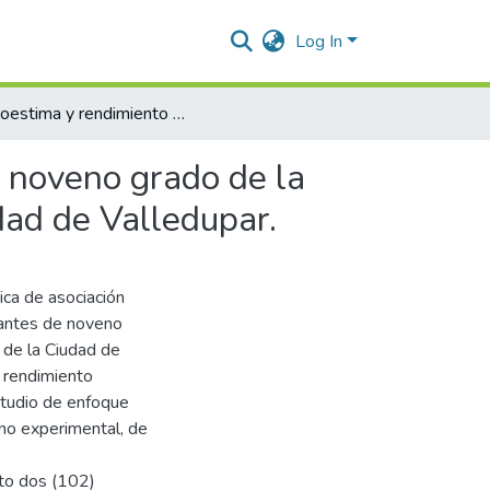
Log In
Autoestima y rendimiento académico en estudiantes de noveno grado de la Institución Educativa Andrés Escobar Escobar de la ciudad de Valledupar.
 noveno grado de la
dad de Valledupar.
ica de asociación
iantes de noveno
 de la Ciudad de
l rendimiento
studio de enfoque
o no experimental, de
to dos (102)