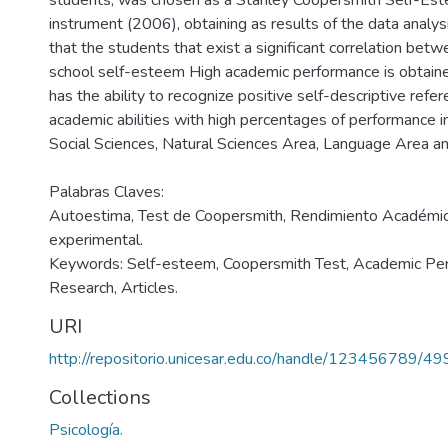
students, was chosen as a Stanley Coopersmith Self-Est
instrument (2006), obtaining as results of the data analys
that the students that exist a significant correlation bet
school self-esteem High academic performance is obtain
has the ability to recognize positive self-descriptive refere
academic abilities with high percentages of performance i
Social Sciences, Natural Sciences Area, Language Area an
Palabras Claves:
Autoestima, Test de Coopersmith, Rendimiento Académico,
experimental.
Keywords: Self-esteem, Coopersmith Test, Academic Perf
Research, Articles.
URI
http://repositorio.unicesar.edu.co/handle/123456789/49
Collections
Psicología.