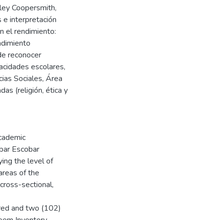
nley Coopersmith,
 e interpretación
n el rendimiento:
ndimiento
de reconocer
pacidades escolares,
ias Sociales, Área
as (religión, ética y
Academic
bar Escobar
ying the level of
areas of the
 cross-sectional,
red and two (102)