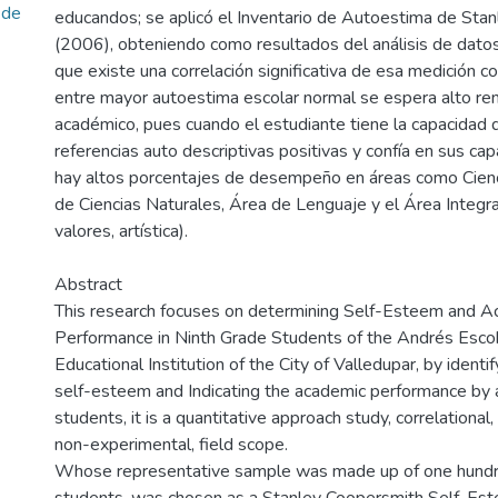
 de
educandos; se aplicó el Inventario de Autoestima de Sta
(2006), obteniendo como resultados del análisis de datos
que existe una correlación significativa de esa medición co
entre mayor autoestima escolar normal se espera alto re
académico, pues cuando el estudiante tiene la capacidad 
referencias auto descriptivas positivas y confía en sus ca
hay altos porcentajes de desempeño en áreas como Cienc
de Ciencias Naturales, Área de Lenguaje y el Área Integrad
valores, artística).
Abstract
This research focuses on determining Self-Esteem and 
Performance in Ninth Grade Students of the Andrés Esco
Educational Institution of the City of Valledupar, by identif
self-esteem and Indicating the academic performance by 
students, it is a quantitative approach study, correlational,
non-experimental, field scope.
Whose representative sample was made up of one hund