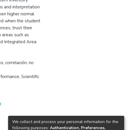
eem Inventory
is and interpretation
ween higher normal
ed when the student
nces, trust their
n areas such as
d Integrated Area.
 correlación, no
ormance, Scientific
9
We collect and process your personal information for the
following purposes:
Authentication, Preferences,