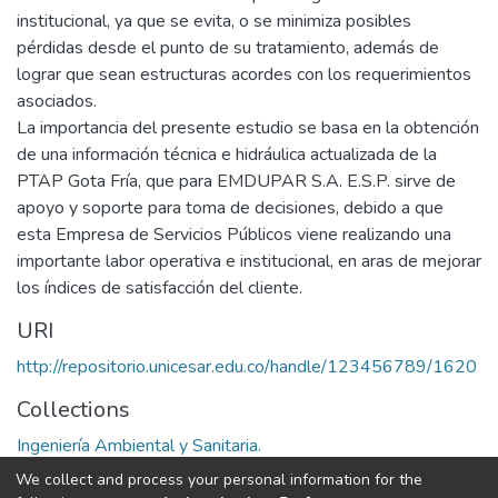
institucional, ya que se evita, o se minimiza posibles
pérdidas desde el punto de su tratamiento, además de
lograr que sean estructuras acordes con los requerimientos
asociados.
La importancia del presente estudio se basa en la obtención
de una información técnica e hidráulica actualizada de la
PTAP Gota Fría, que para EMDUPAR S.A. E.S.P. sirve de
apoyo y soporte para toma de decisiones, debido a que
esta Empresa de Servicios Públicos viene realizando una
importante labor operativa e institucional, en aras de mejorar
los índices de satisfacción del cliente.
URI
http://repositorio.unicesar.edu.co/handle/123456789/1620
Collections
Ingeniería Ambiental y Sanitaria.
We collect and process your personal information for the
Full item page