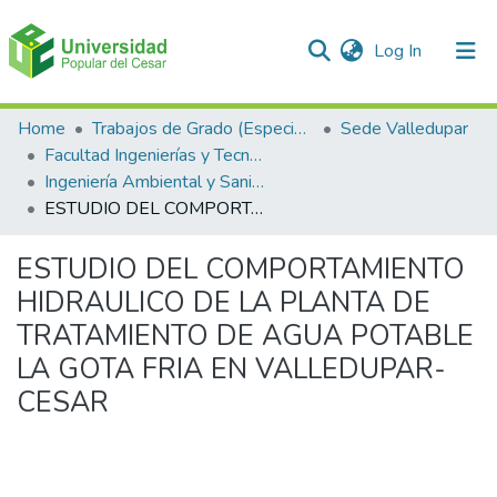
(current)
Log In
Communities & Collections
Home
Trabajos de Grado (Especializaciones y Pregrados)
Sede Valledupar
Facultad Ingenierías y Tecnologías
All of DSpace
Ingeniería Ambiental y Sanitaria.
ESTUDIO DEL COMPORTAMIENTO HIDRAULICO DE LA PLANTA DE TRATAMIENTO DE AGUA POTABLE LA GOTA FRIA EN VALLEDUPAR- CESAR
Statistics
ESTUDIO DEL COMPORTAMIENTO
HIDRAULICO DE LA PLANTA DE
TRATAMIENTO DE AGUA POTABLE
LA GOTA FRIA EN VALLEDUPAR-
CESAR