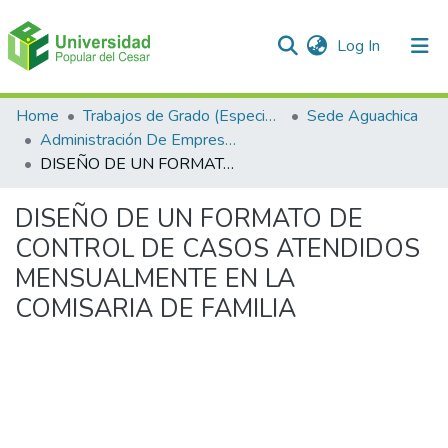
(current)
Log In
Communities & Collections
Home
Trabajos de Grado (Especializaciones y Pregrados)
Sede Aguachica
Administración De Empresas
All of DSpace
DISEÑO DE UN FORMATO DE CONTROL DE CASOS ATENDIDOS MENSUALMENTE EN LA COMISARIA DE FAMILIA
Statistics
DISEÑO DE UN FORMATO DE
CONTROL DE CASOS ATENDIDOS
MENSUALMENTE EN LA
COMISARIA DE FAMILIA