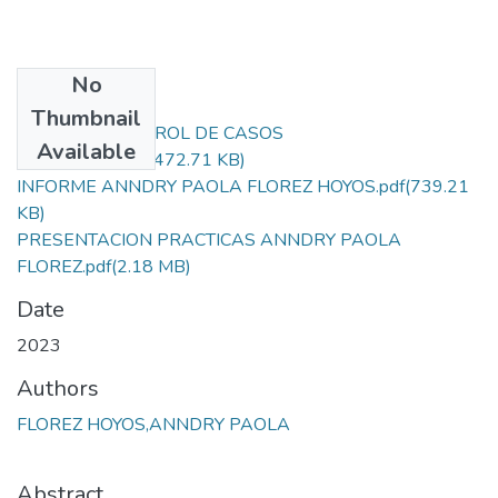
No
Files
Thumbnail
FORMATO CONTROL DE CASOS
Available
ATENDIDOS.pdf
(472.71 KB)
INFORME ANNDRY PAOLA FLOREZ HOYOS.pdf
(739.21
KB)
PRESENTACION PRACTICAS ANNDRY PAOLA
FLOREZ.pdf
(2.18 MB)
Date
2023
Authors
FLOREZ HOYOS,ANNDRY PAOLA
Abstract