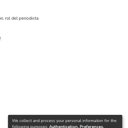
, rol del periodista
2
We collect and process your personal information for the
following purposes:
Authentication, Preferences,