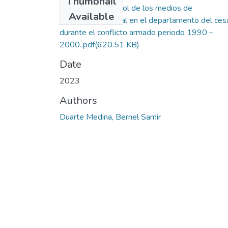
Thumbnail
Análisis sobre el rol de los medios de
Available
comunicación social en el departamento del ces
durante el conflicto armado periodo 1990 –
2000..pdf
(620.51 KB)
Date
2023
Authors
Duarte Medina, Bernel Samir