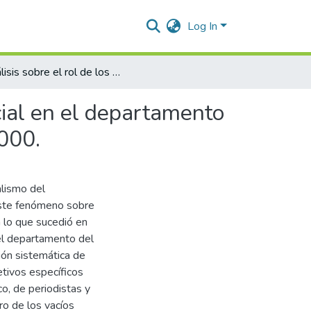
Log In
Análisis sobre el rol de los medios de comunicación social en el departamento del cesar durante el conflicto armado periodo 1990 – 2000.
cial en el departamento
2000.
alismo del
 este fenómeno sobre
n lo que sucedió en
el departamento del
ón sistemática de
jetivos específicos
o, de periodistas y
o de los vacíos