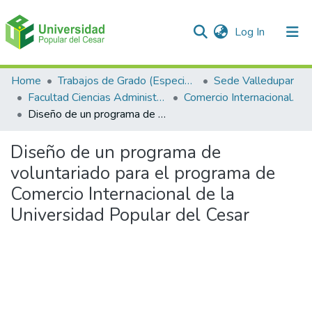
(current)
Log In
Communities & Collections
Home
Trabajos de Grado (Especializaciones y Pregrados)
Sede Valledupar
Facultad Ciencias Administrativas Contables y Económicas – Face
Comercio Internacional.
All of DSpace
Diseño de un programa de voluntariado para el programa de Comercio Internacional de la Universidad Popular del Cesar
Statistics
Diseño de un programa de
voluntariado para el programa de
Comercio Internacional de la
Universidad Popular del Cesar