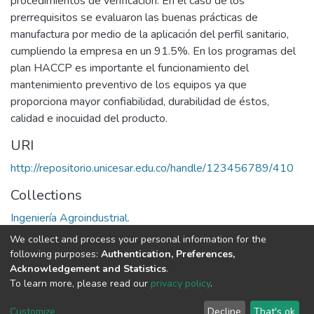
procedimientos de verificación. En el caso de los
prerrequisitos se evaluaron las buenas prácticas de
manufactura por medio de la aplicación del perfil sanitario,
cumpliendo la empresa en un 91.5%. En los programas del
plan HACCP es importante el funcionamiento del
mantenimiento preventivo de los equipos ya que
proporciona mayor confiabilidad, durabilidad de éstos,
calidad e inocuidad del producto.
URI
http://repositorio.unicesar.edu.co/handle/123456789/410
Collections
Ingeniería Agroindustrial.
We collect and process your personal information for the
Full item page
following purposes:
Authentication, Preferences,
Acknowledgement and Statistics
.
To learn more, please read our
privacy policy
.
DSpace software
copyright © 2002-2026
LYRASIS
Cookie
Privacy
End User
Send
Customize
Decline
That's ok