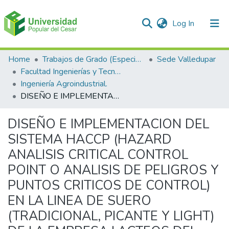
(current)
Log In
Communities & Collections
Home
Trabajos de Grado (Especializaciones y Pregrados)
Sede Valledupar
Facultad Ingenierías y Tecnologías
All of DSpace
Ingeniería Agroindustrial.
DISEÑO E IMPLEMENTACION DEL SISTEMA HACCP (HAZARD ANALISIS CRITICAL CONTROL POINT O ANALISIS DE PELIGROS Y PUNTOS CRITICOS DE CONTROL) EN LA LINEA DE SUERO (TRADICIONAL, PICANTE Y LIGHT) DE LA EMPRESA LACTEOS DEL CESAR S.A KLAREN´S EN EL MUNICIPIO DE VALLEDUPAR.
Statistics
DISEÑO E IMPLEMENTACION DEL
SISTEMA HACCP (HAZARD
ANALISIS CRITICAL CONTROL
POINT O ANALISIS DE PELIGROS Y
PUNTOS CRITICOS DE CONTROL)
EN LA LINEA DE SUERO
(TRADICIONAL, PICANTE Y LIGHT)