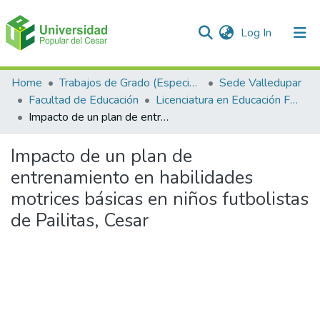
(current)
Log In
Communities & Collections
Home
Trabajos de Grado (Especializaciones y Pregrados)
Sede Valledupar
Facultad de Educación
Licenciatura en Educación Física, Recreación y Deportes.
All of DSpace
Impacto de un plan de entrenamiento en habilidades motrices básicas en niños futbolistas de Pailitas, Cesar
Statistics
Impacto de un plan de
entrenamiento en habilidades
motrices básicas en niños futbolistas
de Pailitas, Cesar