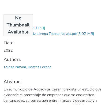
No
Files
Thumbnail
GRUPO 2.pptx
(2.13 MB)
Available
proyecto de Beatriz Lorena Tolosa Novoa.pdf
(3.07 MB)
Date
2022
Authors
Tolosa Novoa, Beatriz Lorena
Abstract
En el municipio de Aguachica, Cesar no existe un estudio que
evidencie el porcentaje de empresas que se encuentren
bancarizadas, su correlación entre finanzas y desarrollo y a