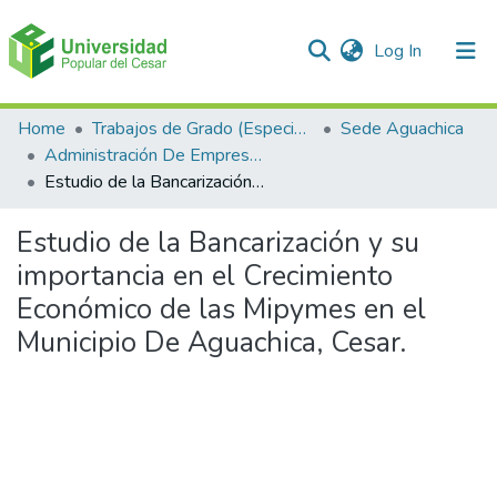
(current)
Log In
Communities & Collections
Home
Trabajos de Grado (Especializaciones y Pregrados)
Sede Aguachica
Administración De Empresas
All of DSpace
Estudio de la Bancarización y su importancia en el Crecimiento Económico de las Mipymes en el Municipio De Aguachica, Cesar.
Statistics
Estudio de la Bancarización y su
importancia en el Crecimiento
Económico de las Mipymes en el
Municipio De Aguachica, Cesar.