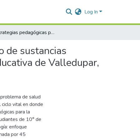
Log In
Estrategias pedagógicas para la prevención de consumo de sustancias psicoactivas en estudiantes de 10° de una institución educativa de Valledupar, 2021-I
o de sustancias
ducativa de Valledupar,
n problema de salud
 ciclo vital en donde
ógicas para la
tudiantes de 10° de
ogía: enfoque
rmada por 45