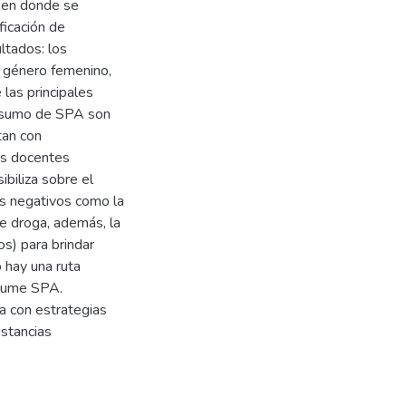
o en donde se
ficación de
ltados: los
 género femenino,
las principales
consumo de SPA son
ntan con
os docentes
biliza sobre el
s negativos como la
e droga, además, la
os) para brindar
 hay una ruta
nsume SPA.
ta con estrategias
stancias