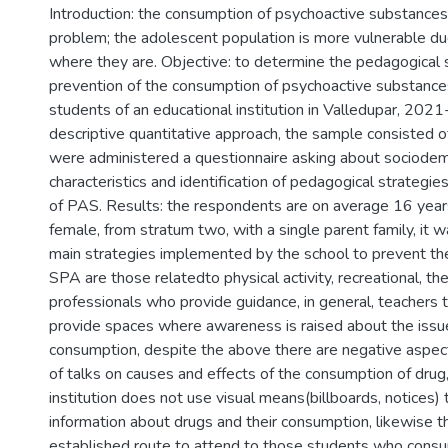
Introduction: the consumption of psychoactive substances 
problem; the adolescent population is more vulnerable due
where they are. Objective: to determine the pedagogical s
prevention of the consumption of psychoactive substance
students of an educational institution in Valledupar, 202
descriptive quantitative approach, the sample consisted 
were administered a questionnaire asking about sociode
characteristics and identification of pedagogical strategie
of PAS. Results: the respondents are on average 16 year
female, from stratum two, with a single parent family, it 
main strategies implemented by the school to prevent th
SPA are those relatedto physical activity, recreational, th
professionals who provide guidance, in general, teachers
provide spaces where awareness is raised about the iss
consumption, despite the above there are negative aspect
of talks on causes and effects of the consumption of drug, 
institution does not use visual means(billboards, notices) 
information about drugs and their consumption, likewise t
established route to attend to those students who cons