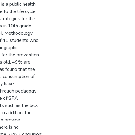
is a public health
 to the life cycle
trategies for the
s in 10th grade
1-I. Methodology:
of 45 students who
mographic
s for the prevention
s old, 49% are
was found that the
e consumption of
ey have
 through pedagogy
ue of SPA
s such as the lack
in addition, the
to provide
here is no
ume SPA. Conclusion: