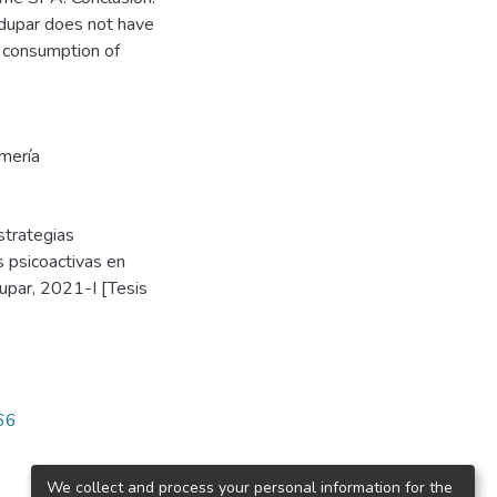
edupar does not have
e consumption of
rmería
strategias
 psicoactivas en
upar, 2021-I [Tesis
166
We collect and process your personal information for the