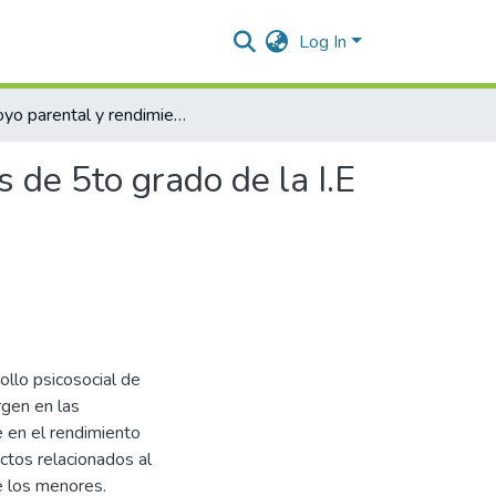
Log In
Apoyo parental y rendimiento académico en estudiantes de 5to grado de la I.E José Eugenio Martínez de Valledupar
 de 5to grado de la I.E
ollo psicosocial de
rgen en las
ne en el rendimiento
ctos relacionados al
e los menores.