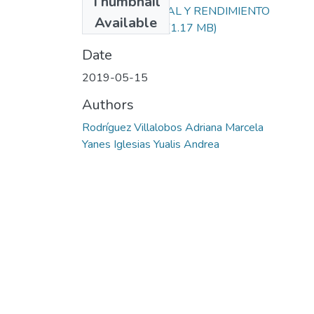
Thumbnail
APOYO PARENTAL Y RENDIMIENTO
Available
ACADEMICO.pdf
(1.17 MB)
Date
2019-05-15
Authors
Rodríguez Villalobos Adriana Marcela
Yanes Iglesias Yualis Andrea