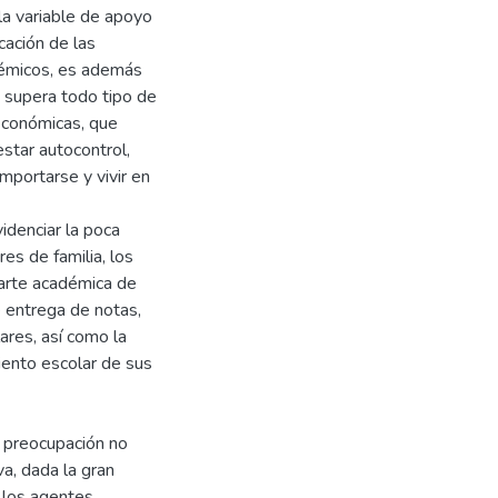
la variable de apoyo
cación de las
démicos, es además
 supera todo tipo de
 económicas, que
estar autocontrol,
mportarse y vivir en
videnciar la poca
es de familia, los
parte académica de
e entrega de notas,
ares, así como la
iento escolar de sus
 preocupación no
a, dada la gran
 los agentes