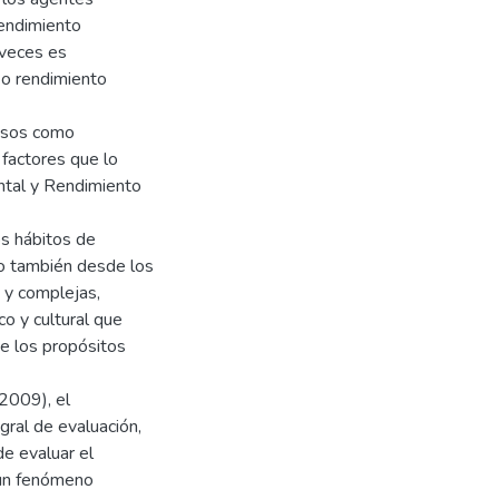
rendimiento
 veces es
 o rendimiento
casos como
 factores que lo
ental y Rendimiento
os hábitos de
mo también desde los
 y complejas,
co y cultural que
de los propósitos
2009), el
gral de evaluación,
de evaluar el
 un fenómeno